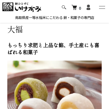
0
ホーム
大福
鳥取県産一等水稲米にこだわる 餅・和菓子の専門店
大福
もっちり求肥と上品な餡、手土産にも喜
ばれる和菓子