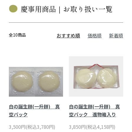
慶事用商品｜お取り扱い一覧
全10商品
おすすめ順
価格順
新着順
白の誕生餅(一升餅) 真
白の誕生餅(一升餅) 真
空パック
空パック 進物箱入り
3,500円(税込3,780円)
3,850円(税込4,158円)