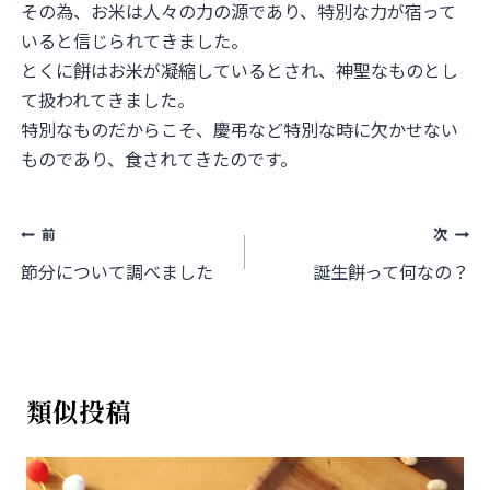
その為、お米は人々の力の源であり、特別な力が宿って
いると信じられてきました。
とくに餅はお米が凝縮しているとされ、神聖なものとし
て扱われてきました。
特別なものだからこそ、慶弔など特別な時に欠かせない
ものであり、食されてきたのです。
投
前
次
稿
節分について調べました
誕生餅って何なの？
ナ
ビ
ゲ
類似投稿
ー
シ