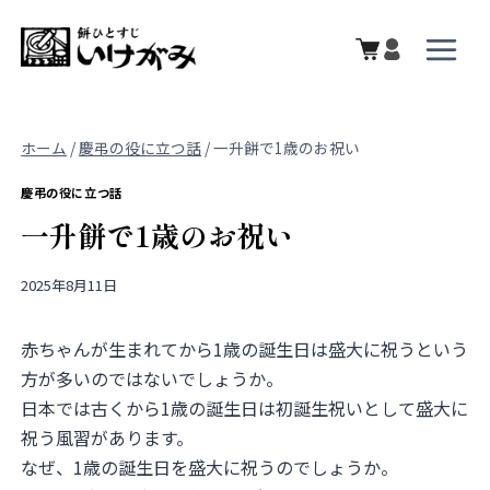
内
容
を
ス
キ
ホーム
/
慶弔の役に立つ話
/
一升餅で1歳のお祝い
ッ
プ
慶弔の役に立つ話
一升餅で1歳のお祝い
2025年8月11日
赤ちゃんが生まれてから1歳の誕生日は盛大に祝うという
方が多いのではないでしょうか。
日本では古くから1歳の誕生日は初誕生祝いとして盛大に
祝う風習があります。
なぜ、1歳の誕生日を盛大に祝うのでしょうか。