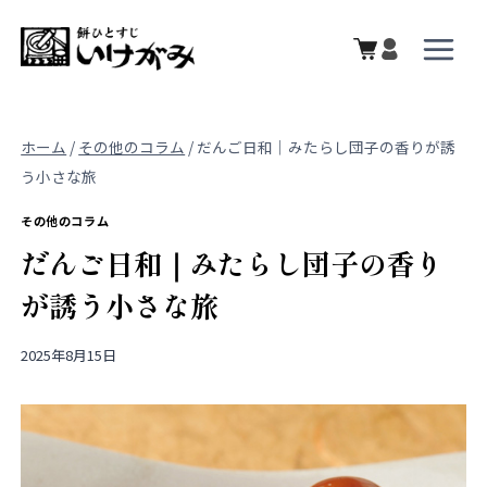
内
容
を
ス
キ
ホーム
/
その他のコラム
/
だんご日和｜みたらし団子の香りが誘
ッ
う小さな旅
プ
その他のコラム
だんご日和｜みたらし団子の香り
が誘う小さな旅
2025年8月15日