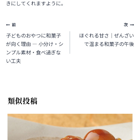
きにしてくれますように。
投
前
次
稿
子どものおやつに和菓子
ほぐれる甘さ｜ぜんざい
が向く理由 ― 小分け・シ
で温まる和菓子の午後
ナ
ンプル素材・食べ過ぎな
ビ
い工夫
ゲ
ー
シ
類似投稿
ョ
ン