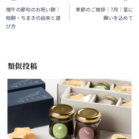
稿
端午の節句のお祝い餅｜
季節のご挨拶｜7月｜星に
柏餅・ちまきの由来と選
願いを込めて
ナ
び方
ビ
ゲ
ー
類似投稿
シ
ョ
ン