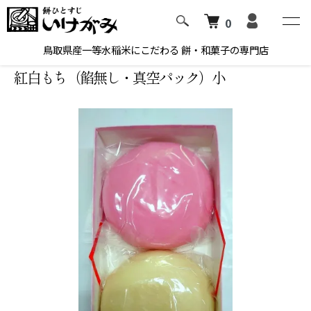
0
ホーム
餅｜生餅、誕生餅、等
紅白もち（餡無し・真空パック）
鳥取県産一等水稲米にこだわる 餅・和菓子の専門店
紅白もち（餡無し・真空パック）小