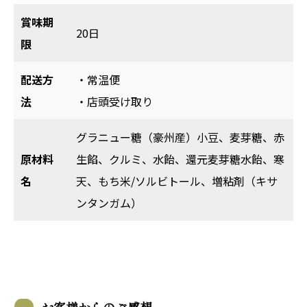
賞味期
20日
限
配送方
・常温便
法
・店頭受け取り
グラニュー糖（豪州産）小豆、麦芽糖、赤
原材料
生餡、クルミ、水飴、還元麦芽糖水飴、寒
名
天、もち米/ソルビトール、増粘剤（キサ
ンタンガム）