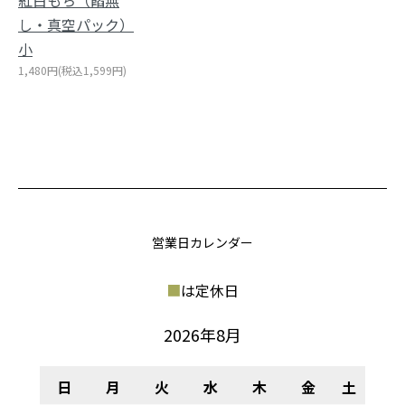
紅白もち（餡無
し・真空パック）
小
1,480円(税込1,599円)
営業日カレンダー
■
は定休日
2026年8月
日
月
火
水
木
金
土