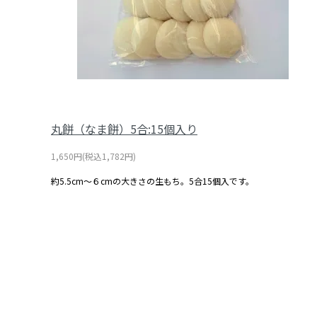
丸餅（なま餅）5合:15個入り
1,650円(税込1,782円)
約5.5cm～６cmの大きさの生もち。5合15個入です。