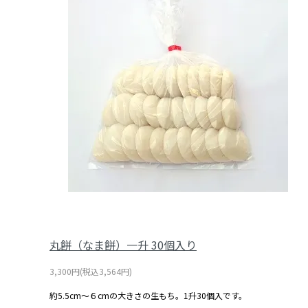
丸餅（なま餅）一升 30個入り
3,300円(税込3,564円)
約5.5cm～６cmの大きさの生もち。1升30個入です。