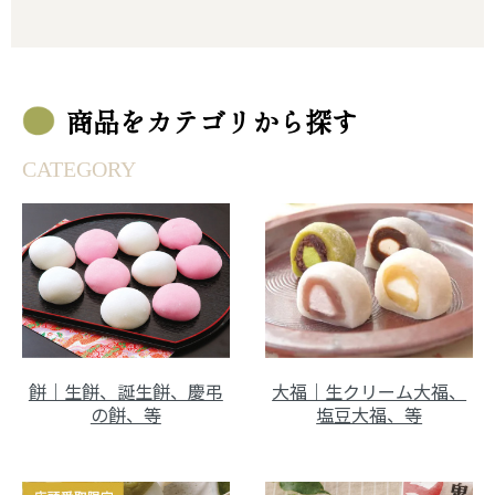
商品をカテゴリから探す
CATEGORY
餅｜生餅、誕生餅、慶弔
大福｜生クリーム大福、
の餅、等
塩豆大福、等