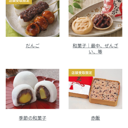
だんご
和菓子｜最中、ぜんざ
い、等
赤飯
季節の和菓子